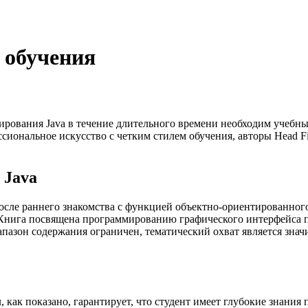
ь обучения
рования Java в течение длительного времени необходим учебны
ссиональное искусство с четким стилем обучения, авторы Head F
 Java
После раннего знакомства с функцией объектно-ориентированног
Книга посвящена программированию графического интерфейса п
апазон содержания ограничен, тематический охват является зна
л, как показано, гарантирует, что студент имеет глубокие знан