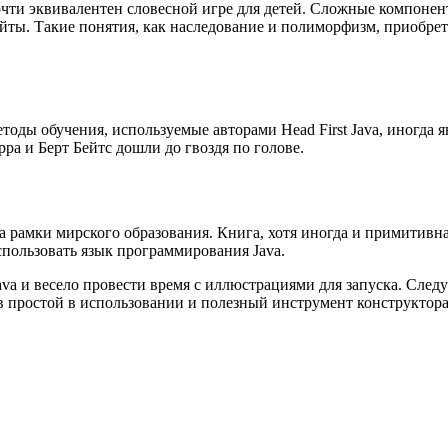
очти эквивалентен словесной игре для детей. Сложные компоне
айты. Такие понятия, как наследование и полиморфизм, приобре
етоды обучения, используемые авторами Head First Java, иногда
а и Берт Бейтс дошли до гвоздя по голове.
за рамки мирского образования. Книга, хотя иногда и примитивн
спользовать язык программирования Java.
ava и весело провести время с иллюстрациями для запуска. Сле
в простой в использовании и полезный инструмент конструктора